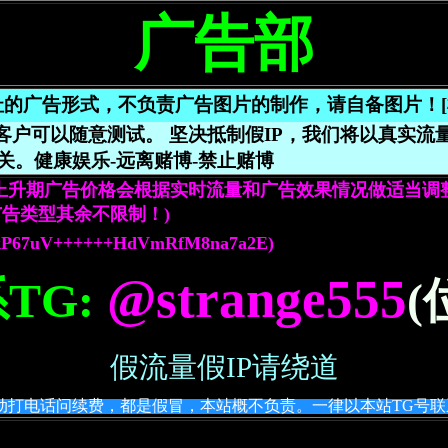
广告部
的广告形式，不负责广告图片的制作，请自备图片！[横幅规
客户可以随意测试。 坚决抵制假IP，我们将以真实流
关。健康娱乐-远离赌博-禁止赌博
上升期广告价格会根据实时流量和广告效果情况做适当调
告类型其余不限制！)
P67uV++++++HdVmRfM8na7a2E)
@strange555
TG:
(
假流量假IP请绕道
动打电话问续费，都是假冒，本站概不负责。一律以本站TG号联